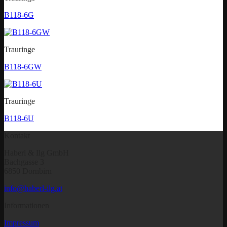
B118-6G
Trauringe
B118-6GW
Trauringe
B118-6U
Kontakt
Haberl & Ilg GmbH
Bachgasse 3
6850 Dornbirn
info@haberl-ilg.at
Informationen
Impressum