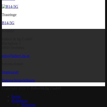
Trauringe
B14-5G
Kontakt
Haberl & Ilg GmbH
Bachgasse 3
6850 Dornbirn
info@haberl-ilg.at
Informationen
Impressum
Datenschutzerklärung
Copyright 2020 ©
Haberl&Ilg GmbH
Home
Kollektion
Trauringe