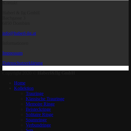
Kontakt
Haberl & Ilg GmbH
Bachgasse 3
6850 Dornbirn
info@haberl-ilg.at
Informationen
Impressum
Datenschutzerklärung
Copyright 2020 ©
Haberl&Ilg GmbH
Home
Kollektion
Trauringe
Klassische Trauringe
Memoire Ringe
Beisteckringe
Solitaire Ringe
Spannringe
Verbundringe
Sets