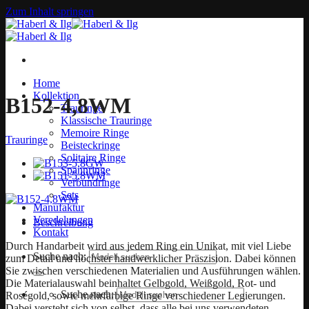
Zum Inhalt springen
Home
Kollektion
B152-4,8WM
Trauringe
Klassische Trauringe
Memoire Ringe
Trauringe
Beisteckringe
Solitaire Ringe
Spannringe
Verbundringe
Sets
Manufaktur
Veredelungen
Beschreibung
Kontakt
Durch Handarbeit wird aus jedem Ring ein Unikat, mit viel Liebe
Suche nach:
zum Detail und höchster handwerklicher Präszision. Dabei können
Sie zwischen verschiedenen Materialien und Ausführungen wählen.
Die Materialauswahl beinhaltet Gelbgold, Weißgold, Rot- und
Suche nach:
Roségold, sowie mehrfarbige Ringe verschiedener Legierungen.
Dabei versteht sich von selbst, dass alle bei uns verwendeten