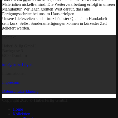
Materialien nickelfrei sind. Die Weiterverarbeitung erfolgt in unserer
Manufaktur. Wir legen größten Wert darauf, dass alle
Fertigungsschritte bei uns im Haus erfolgen.
Unsere Lieferzeiten sind – trotz höchster Qualität in Handarbeit –
sehr kurz. Selbst Sonderanfertigungen können in kürzester Zeit
geliefert werden.
Kontakt
Haberl & Ilg GmbH
Bachgasse 3
6850 Dornbirn
info@haberl-ilg.at
Informationen
Impressum
Datenschutzerklärung
Copyright 2020 ©
Haberl&Ilg GmbH
Home
Kollektion