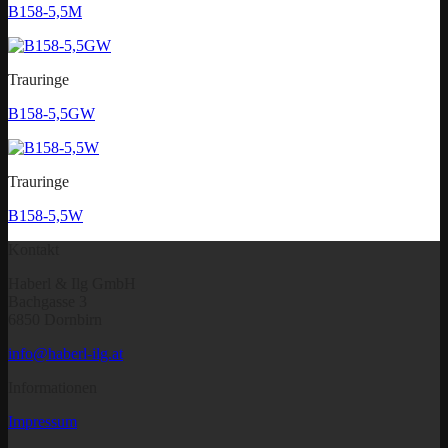
B158-5,5M
Trauringe
B158-5,5GW
Trauringe
B158-5,5W
Kontakt
Haberl & Ilg GmbH
Bachgasse 3
6850 Dornbirn
info@haberl-ilg.at
Informationen
Impressum