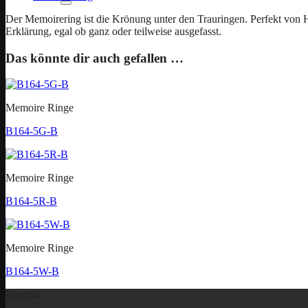
Der Memoirering ist die Krönung unter den Trauringen. Perfekt von H
Erklärung, egal ob ganz oder teilweise ausgefasst.
Das könnte dir auch gefallen …
Memoire Ringe
B164-5G-B
Memoire Ringe
B164-5R-B
Memoire Ringe
B164-5W-B
Kontakt