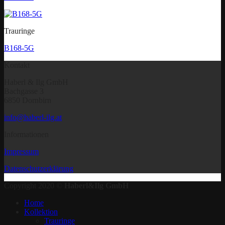
Trauringe
B168-5G
Kontakt
Haberl & Ilg GmbH
Bachgasse 3
6850 Dornbirn
info@haberl-ilg.at
Informationen
Impressum
Datenschutzerklärung
Copyright 2020 ©
Haberl&Ilg GmbH
Home
Kollektion
Trauringe