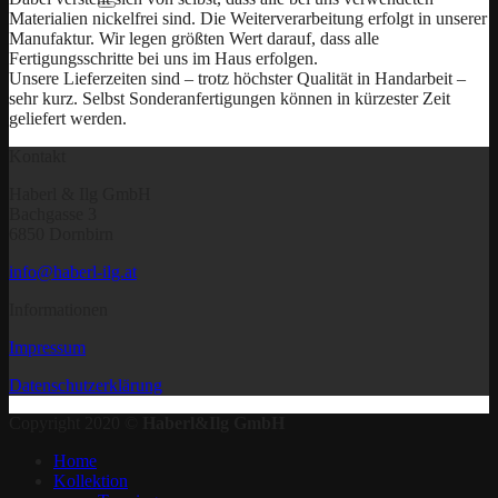
Materialien nickelfrei sind. Die Weiterverarbeitung erfolgt in unserer
Manufaktur. Wir legen größten Wert darauf, dass alle
Fertigungsschritte bei uns im Haus erfolgen.
Unsere Lieferzeiten sind – trotz höchster Qualität in Handarbeit –
sehr kurz. Selbst Sonderanfertigungen können in kürzester Zeit
geliefert werden.
Kontakt
Haberl & Ilg GmbH
Bachgasse 3
6850 Dornbirn
info@haberl-ilg.at
Informationen
Impressum
Datenschutzerklärung
Copyright 2020 ©
Haberl&Ilg GmbH
Home
Kollektion