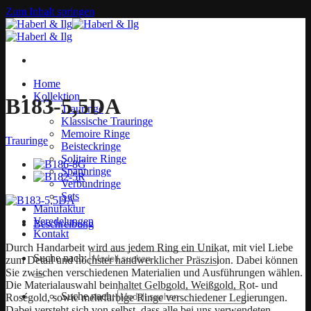
Zum Inhalt springen
Home
Kollektion
B183-5,5DA
Trauringe
Klassische Trauringe
Memoire Ringe
Trauringe
Beisteckringe
Solitaire Ringe
Spannringe
Verbundringe
Sets
Manufaktur
Veredelungen
Beschreibung
Kontakt
Durch Handarbeit wird aus jedem Ring ein Unikat, mit viel Liebe
Suche nach:
zum Detail und höchster handwerklicher Präszision. Dabei können
Sie zwischen verschiedenen Materialien und Ausführungen wählen.
Die Materialauswahl beinhaltet Gelbgold, Weißgold, Rot- und
Suche nach:
Roségold, sowie mehrfarbige Ringe verschiedener Legierungen.
Dabei versteht sich von selbst, dass alle bei uns verwendeten