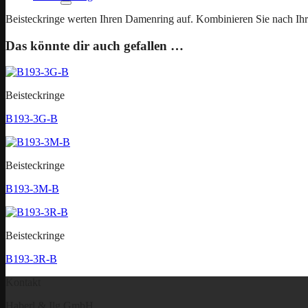
Beisteckringe werten Ihren Damenring auf. Kombinieren Sie nach Ihre
Das könnte dir auch gefallen …
Beisteckringe
B193-3G-B
Beisteckringe
B193-3M-B
Beisteckringe
B193-3R-B
Kontakt
Haberl & Ilg GmbH