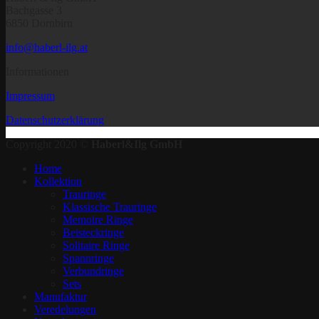
Bachgasse 3
6850 Dornbirn
info@haberl-ilg.at
Informationen
Impressum
Datenschutzerklärung
Copyright 2020 ©
Haberl&Ilg GmbH
Home
Kollektion
Trauringe
Klassische Trauringe
Memoire Ringe
Beisteckringe
Solitaire Ringe
Spannringe
Verbundringe
Sets
Manufaktur
Veredelungen