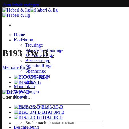
Zum Inhalt springen
Home
Kollektion
Trauringe
Klassische Trauringe
B193-3W-B
Memoire Ringe
Beisteckringe
Solitaire Ringe
Memoire Ringe
Spannringe
Verbundringe
Sets
Manufaktur
Veredelungen
Kontakt
Oder lieber in…
B193-3G-B
Suche nach:
B193-3M-B
B193-3R-B
Suche nach:
Beschreibung