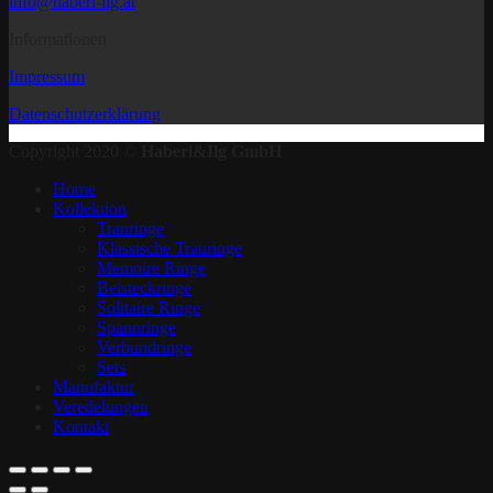
info@haberl-ilg.at
Informationen
Impressum
Datenschutzerklärung
Copyright 2020 ©
Haberl&Ilg GmbH
Home
Kollektion
Trauringe
Klassische Trauringe
Memoire Ringe
Beisteckringe
Solitaire Ringe
Spannringe
Verbundringe
Sets
Manufaktur
Veredelungen
Kontakt