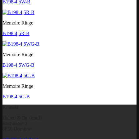
B198-4,5W-B
Memoire Ringe
B198-4,5R-B
Memoire Ringe
B198-4,5WG-B
Memoire Ringe
B198-4,5G-B
Kontakt
Haberl & Ilg GmbH
Bachgasse 3
6850 Dornbirn