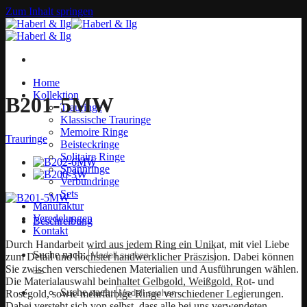
Zum Inhalt springen
Home
Kollektion
B201-5MW
Trauringe
Klassische Trauringe
Memoire Ringe
Trauringe
Beisteckringe
Solitaire Ringe
Spannringe
Verbundringe
Sets
Manufaktur
Veredelungen
Beschreibung
Kontakt
Durch Handarbeit wird aus jedem Ring ein Unikat, mit viel Liebe
Suche nach:
zum Detail und höchster handwerklicher Präszision. Dabei können
Sie zwischen verschiedenen Materialien und Ausführungen wählen.
Die Materialauswahl beinhaltet Gelbgold, Weißgold, Rot- und
Suche nach:
Roségold, sowie mehrfarbige Ringe verschiedener Legierungen.
Dabei versteht sich von selbst, dass alle bei uns verwendeten