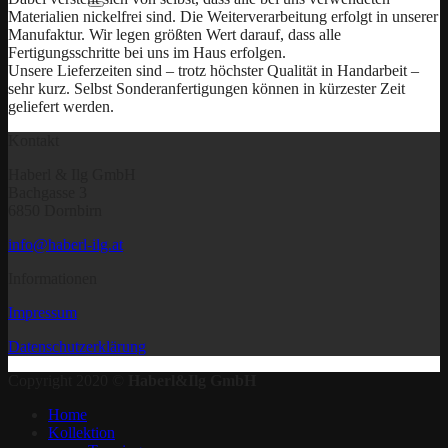
Materialien nickelfrei sind. Die Weiterverarbeitung erfolgt in unserer
Manufaktur. Wir legen größten Wert darauf, dass alle
Fertigungsschritte bei uns im Haus erfolgen.
Unsere Lieferzeiten sind – trotz höchster Qualität in Handarbeit –
sehr kurz. Selbst Sonderanfertigungen können in kürzester Zeit
geliefert werden.
Kontakt
Haberl & Ilg GmbH
Bachgasse 3
6850 Dornbirn
info@haberl-ilg.at
Informationen
Impressum
Datenschutzerklärung
Copyright 2020 ©
Haberl&Ilg GmbH
Home
Kollektion