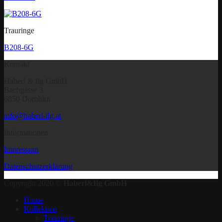
Trauringe
B208-6G
Kontakt
Haberl & Ilg GmbH
Bachgasse 3
6850 Dornbirn
info@haberl-ilg.at
Informationen
Impressum
Datenschutzerklärung
Copyright 2020 ©
Haberl&Ilg GmbH
Home
Kollektion
Trauringe