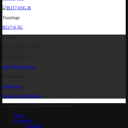
Trauringe
B217-6,5G
Kontakt
Haberl & Ilg GmbH
Bachgasse 3
6850 Dornbirn
info@haberl-ilg.at
Informationen
Impressum
Datenschutzerklärung
Copyright 2020 ©
Haberl&Ilg GmbH
Home
Kollektion
Trauringe