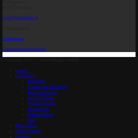
Bachgasse 3
6850 Dornbirn
info@haberl-ilg.at
Informationen
Impressum
Datenschutzerklärung
Copyright 2020 ©
Haberl&Ilg GmbH
Home
Kollektion
Trauringe
Klassische Trauringe
Memoire Ringe
Beisteckringe
Solitaire Ringe
Spannringe
Verbundringe
Sets
Manufaktur
Veredelungen
Kontakt