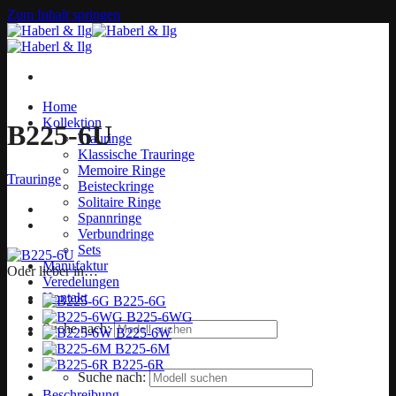
Zum Inhalt springen
Home
Kollektion
B225-6U
Trauringe
Klassische Trauringe
Memoire Ringe
Trauringe
Beisteckringe
Solitaire Ringe
Spannringe
Verbundringe
Sets
Manufaktur
Oder lieber in…
Veredelungen
Kontakt
B225-6G
B225-6WG
Suche nach:
B225-6W
B225-6M
B225-6R
Suche nach:
Beschreibung