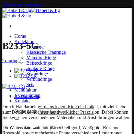
Zum Inhalt springen
Home
Kollektion
B233-5G
Trauringe
Klassische Trauringe
Memoire Ringe
Trauringe
Beisteckringe
Solitaire Ringe
Spannringe
Verbundringe
Sets
Manufaktur
Veredelungen
Beschreibung
Kontakt
Durch Handarbeit wird aus jedem Ring ein Unikat, mit viel Liebe
Suche nach:
zum Detail und höchster handwerklicher Präszision. Dabei können
Sie zwischen verschiedenen Materialien und Ausführungen wählen.
Die Materialauswahl beinhaltet Gelbgold, Weißgold, Rot- und
Suche nach:
Roségold, sowie mehrfarbige Ringe verschiedener Legierungen.