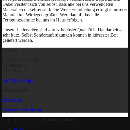
Dabei versteht sich von selbst, dass alle bei uns verwendeten
Materialien nickelfrei sind. Die Weiterverarbeitung erfolgt in unserer
Manufaktur. Wir legen größten Wert darauf, dass alle
Fertigungsschritte bei uns im Haus erfolgen.
Unsere Lieferzeiten sind – trotz höchster Qualität in Handarbeit –
sehr kurz. Selbst Sonderanfertigungen können in kürzester Zeit
geliefert werden.
Kontakt
Haberl & Ilg GmbH
Bachgasse 3
6850 Dornbirn
info@haberl-ilg.at
Informationen
Impressum
Datenschutzerklärung
Copyright 2020 ©
Haberl&Ilg GmbH
Home