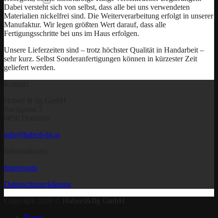
Dabei versteht sich von selbst, dass alle bei uns verwendeten
Materialien nickelfrei sind. Die Weiterverarbeitung erfolgt in unserer
Manufaktur. Wir legen größten Wert darauf, dass alle
Fertigungsschritte bei uns im Haus erfolgen.
Unsere Lieferzeiten sind – trotz höchster Qualität in Handarbeit –
sehr kurz. Selbst Sonderanfertigungen können in kürzester Zeit
geliefert werden.
Kontakt
Haberl & Ilg GmbH
Bachgasse 3
6850 Dornbirn
info@haberl-ilg.at
Informationen
Impressum
Datenschutzerklärung
Copyright 2020 ©
Haberl&Ilg GmbH
Home