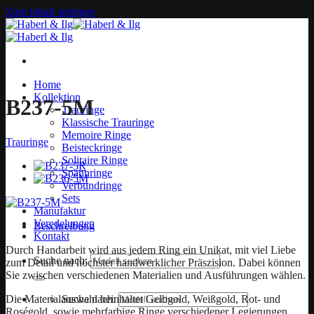
Zum Inhalt springen
Home
Kollektion
B237-5M
Trauringe
Klassische Trauringe
Memoire Ringe
Trauringe
Beisteckringe
Solitaire Ringe
Spannringe
Verbundringe
Sets
Manufaktur
Veredelungen
Beschreibung
Kontakt
Durch Handarbeit wird aus jedem Ring ein Unikat, mit viel Liebe
Suche nach:
zum Detail und höchster handwerklicher Präszision. Dabei können
Sie zwischen verschiedenen Materialien und Ausführungen wählen.
Die Materialauswahl beinhaltet Gelbgold, Weißgold, Rot- und
Suche nach:
Roségold, sowie mehrfarbige Ringe verschiedener Legierungen.