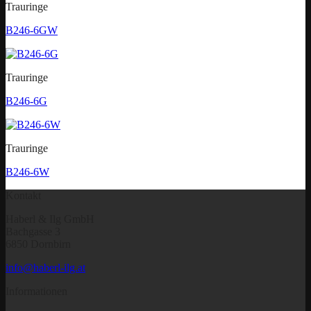
Trauringe
B246-6GW
Trauringe
B246-6G
Trauringe
B246-6W
Kontakt
Haberl & Ilg GmbH
Bachgasse 3
6850 Dornbirn
info@haberl-ilg.at
Informationen