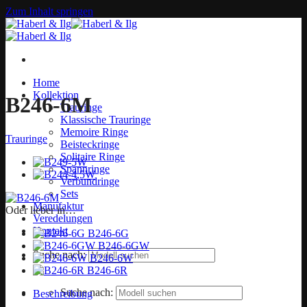
Zum Inhalt springen
Home
Kollektion
B246-6M
Trauringe
Klassische Trauringe
Memoire Ringe
Trauringe
Beisteckringe
Solitaire Ringe
Spannringe
Verbundringe
Sets
Manufaktur
Oder lieber in…
Veredelungen
Kontakt
B246-6G
B246-6GW
Suche nach:
B246-6W
B246-6R
Suche nach:
Beschreibung