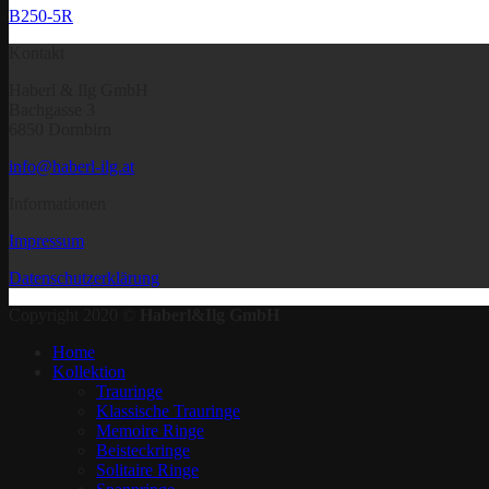
B250-5R
Kontakt
Haberl & Ilg GmbH
Bachgasse 3
6850 Dornbirn
info@haberl-ilg.at
Informationen
Impressum
Datenschutzerklärung
Copyright 2020 ©
Haberl&Ilg GmbH
Home
Kollektion
Trauringe
Klassische Trauringe
Memoire Ringe
Beisteckringe
Solitaire Ringe