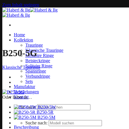
Zum Inhalt springen
Home
Kollektion
Trauringe
Klassische Trauringe
B250-5G
Memoire Ringe
Beisteckringe
Solitaire Ringe
Klassische Trauringe
Spannringe
Verbundringe
Sets
Manufaktur
Veredelungen
Kontakt
Oder lieber in…
B250-5W
Suche nach:
B250-5R
B250-5M
Suche nach:
Beschreibung