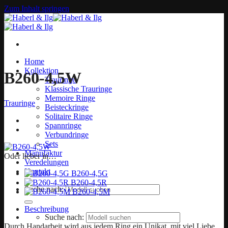
Zum Inhalt springen
Home
Kollektion
B260-4,5W
Trauringe
Klassische Trauringe
Memoire Ringe
Trauringe
Beisteckringe
Solitaire Ringe
Spannringe
Verbundringe
Sets
Manufaktur
Oder lieber in…
Veredelungen
Kontakt
B260-4,5G
B260-4,5R
Suche nach:
B260-4,5M
Beschreibung
Suche nach:
Durch Handarbeit wird aus jedem Ring ein Unikat, mit viel Liebe