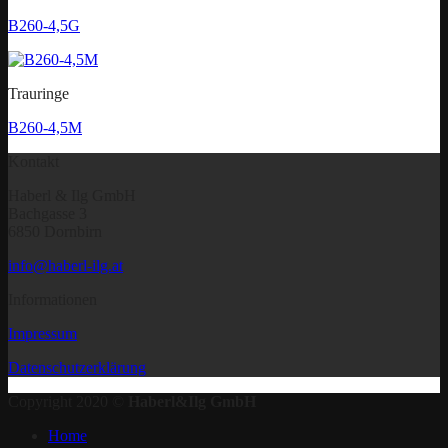
B260-4,5G
Trauringe
B260-4,5M
Kontakt
Haberl & Ilg GmbH
Bachgasse 3
6850 Dornbirn
info@haberl-ilg.at
Informationen
Impressum
Datenschutzerklärung
Copyright 2020 ©
Haberl&Ilg GmbH
Home