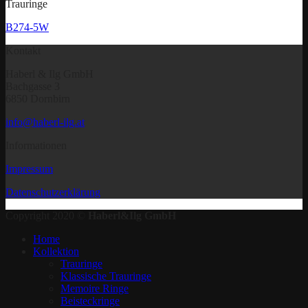
Trauringe
B274-5W
Kontakt
Haberl & Ilg GmbH
Bachgasse 3
6850 Dornbirn
info@haberl-ilg.at
Informationen
Impressum
Datenschutzerklärung
Copyright 2020 ©
Haberl&Ilg GmbH
Home
Kollektion
Trauringe
Klassische Trauringe
Memoire Ringe
Beisteckringe