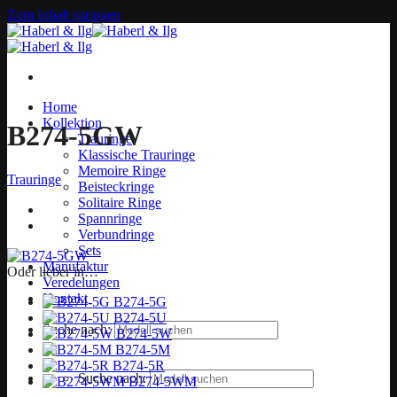
Zum Inhalt springen
Home
Kollektion
B274-5GW
Trauringe
Klassische Trauringe
Memoire Ringe
Trauringe
Beisteckringe
Solitaire Ringe
Spannringe
Verbundringe
Sets
Manufaktur
Oder lieber in…
Veredelungen
Kontakt
B274-5G
B274-5U
Suche nach:
B274-5W
B274-5M
B274-5R
Suche nach:
B274-5WM