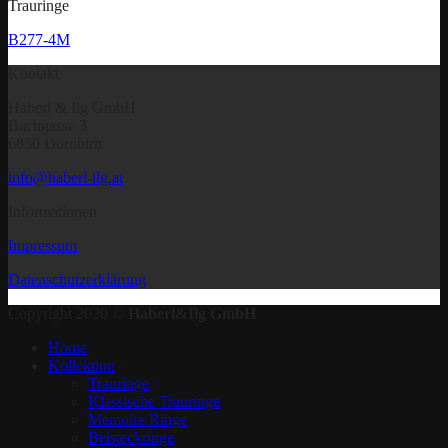
Trauringe
B277-4M
Kontakt
Haberl & Ilg GmbH
Bachgasse 3
6850 Dornbirn
info@haberl-ilg.at
Informationen
Impressum
Datenschutzerklärung
Copyright 2020 ©
Haberl&Ilg GmbH
Home
Kollektion
Trauringe
Klassische Trauringe
Memoire Ringe
Beisteckringe