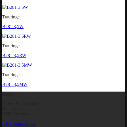
Trauringe
B281-3,5W
Trauringe
B281-3,5RW
Trauringe
B281-3,5MW
Kontakt
Haberl & Ilg GmbH
Bachgasse 3
6850 Dornbirn
info@haberl-ilg.at