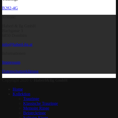
B282-4G
Kontakt
Haberl & Ilg GmbH
Bachgasse 3
6850 Dornbirn
info@haberl-ilg.at
Informationen
Impressum
Datenschutzerklärung
Copyright 2020 ©
Haberl&Ilg GmbH
Home
Kollektion
Trauringe
Klassische Trauringe
Memoire Ringe
Beisteckringe
Solitaire Ringe