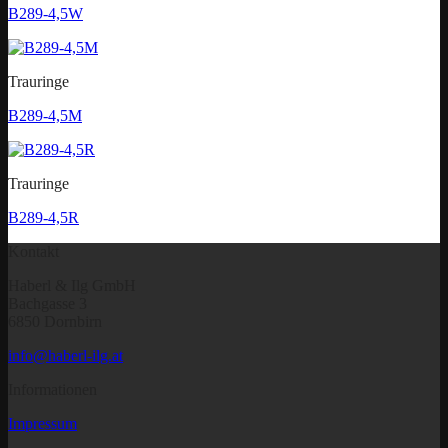
B289-4,5W
Trauringe
B289-4,5M
Trauringe
B289-4,5R
Kontakt
Haberl & Ilg GmbH
Bachgasse 3
6850 Dornbirn
info@haberl-ilg.at
Informationen
Impressum