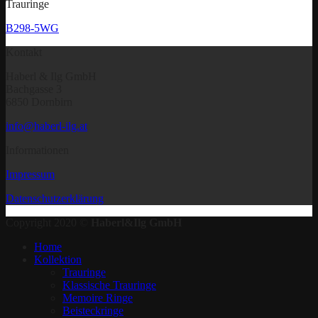
Trauringe
B298-5WG
Kontakt
Haberl & Ilg GmbH
Bachgasse 3
6850 Dornbirn
info@haberl-ilg.at
Informationen
Impressum
Datenschutzerklärung
Copyright 2020 ©
Haberl&Ilg GmbH
Home
Kollektion
Trauringe
Klassische Trauringe
Memoire Ringe
Beisteckringe