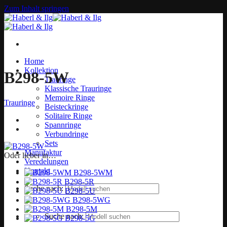
Zum Inhalt springen
Home
Kollektion
B298-5W
Trauringe
Klassische Trauringe
Memoire Ringe
Trauringe
Beisteckringe
Solitaire Ringe
Spannringe
Verbundringe
Sets
Manufaktur
Oder lieber in…
Veredelungen
Kontakt
B298-5WM
B298-5R
Suche nach:
B298-5U
B298-5WG
B298-5M
Suche nach:
B298-5G