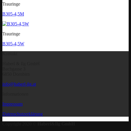
Trauringe
B305-4,5M
Trauringe
B305-4,5W
Kontakt
Haberl & Ilg GmbH
Bachgasse 3
6850 Dornbirn
info@haberl-ilg.at
Informationen
Impressum
Datenschutzerklärung
Copyright 2020 ©
Haberl&Ilg GmbH