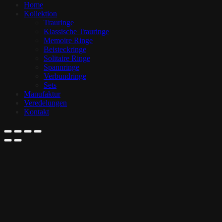
Home
Kollektion
Trauringe
Klassische Trauringe
Memoire Ringe
Beisteckringe
Solitaire Ringe
Spannringe
Verbundringe
Sets
Manufaktur
Veredelungen
Kontakt