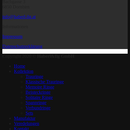
Bachgasse 3
6850 Dornbirn
info@haberl-ilg.at
Informationen
Impressum
Datenschutzerklärung
Copyright 2020 ©
Haberl&Ilg GmbH
Home
Kollektion
Trauringe
Klassische Trauringe
Memoire Ringe
Beisteckringe
Solitaire Ringe
Spannringe
Verbundringe
Sets
Manufaktur
Veredelungen
Kontakt