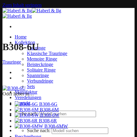
Zum Inhalt springen
Home
Kollektion
B308-6U
Trauringe
Klassische Trauringe
Memoire Ringe
Trauringe
Beisteckringe
Solitaire Ringe
Spannringe
Verbundringe
Sets
Manufaktur
Oder lieber in…
Veredelungen
Kontakt
B308-6G
B308-6M
Suche nach:
B308-6W
B308-6R
B308-6MW
Suche nach:
Beschreibung