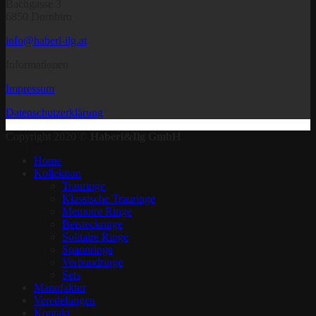
Bachgasse 3
6850 Dornbirn
info@haberl-ilg.at
Informationen
Impressum
Datenschutzerklärung
Copyright 2020 ©
Haberl&Ilg GmbH
Home
Kollektion
Trauringe
Klassische Trauringe
Memoire Ringe
Beisteckringe
Solitaire Ringe
Spannringe
Verbundringe
Sets
Manufaktur
Veredelungen
Kontakt