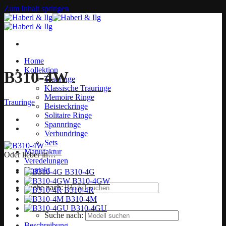
Zum Inhalt springen
Home
Kollektion
B310-4W
Trauringe
Klassische Trauringe
Memoire Ringe
Trauringe
Beisteckringe
Solitaire Ringe
Spannringe
Verbundringe
Sets
Manufaktur
Oder lieber in…
Veredelungen
Kontakt
B310-4G
B310-4GW
Suche nach:
B310-4R
B310-4M
B310-4GU
Suche nach:
Beschreibung