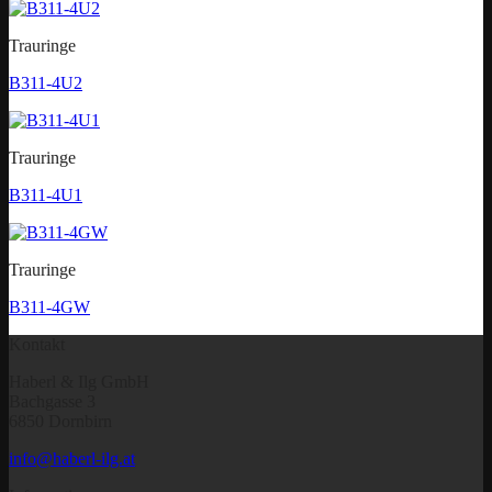
Trauringe
B311-4U2
Trauringe
B311-4U1
Trauringe
B311-4GW
Kontakt
Haberl & Ilg GmbH
Bachgasse 3
6850 Dornbirn
info@haberl-ilg.at