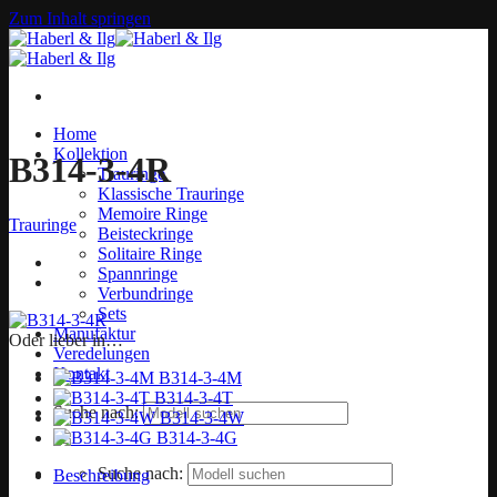
Zum Inhalt springen
Home
Kollektion
B314-3-4R
Trauringe
Klassische Trauringe
Memoire Ringe
Trauringe
Beisteckringe
Solitaire Ringe
Spannringe
Verbundringe
Sets
Manufaktur
Oder lieber in…
Veredelungen
Kontakt
B314-3-4M
B314-3-4T
Suche nach:
B314-3-4W
B314-3-4G
Suche nach:
Beschreibung