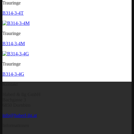
Trauringe
B314-3-4T
Trauringe
B314-3-4M
Trauringe
B314-3-4G
Kontakt
Haberl & Ilg GmbH
Bachgasse 3
6850 Dornbirn
info@haberl-ilg.at
Informationen