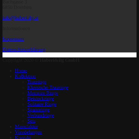
Bachgasse 3
6850 Dornbirn
info@haberl-ilg.at
Informationen
Impressum
Datenschutzerklärung
Copyright 2020 ©
Haberl&Ilg GmbH
Home
Kollektion
Trauringe
Klassische Trauringe
Memoire Ringe
Beisteckringe
Solitaire Ringe
Spannringe
Verbundringe
Sets
Manufaktur
Veredelungen
Kontakt