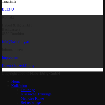
Trauringe
B333-U
Kontakt
Haberl & Ilg GmbH
Bachgasse 3
6850 Dornbirn
info@haberl-ilg.at
Informationen
Impressum
Datenschutzerklärung
Copyright 2020 ©
Haberl&Ilg GmbH
Home
Kollektion
Trauringe
Klassische Trauringe
Memoire Ringe
Beisteckringe