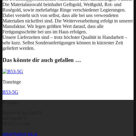
Die Materialauswahl beinhaltet Gelbgold, Weißgold, Rot- und
Roségold, sowie mehrfarbige Ringe verschiedener Legierungen.
Dabei versteht sich von selbst, dass alle bei uns verwendeten
Materialien nickelfrei sind. Die Weiterverarbeitung erfolgt in unserer
Manufaktur. Wir legen größten Wert darauf, dass alle
Fertigungsschritte bei uns im Haus erfolgen.
Unsere Lieferzeiten sind – trotz höchster Qualität in Handarbeit –
sehr kurz. Selbst Sonderanfertigungen können in kürzester Zeit
geliefert werden.
Das könnte dir auch gefallen …
Trauringe
B53-5G
Kontakt
Haberl & Ilg GmbH
Bachgasse 3
6850 Dornbirn
info@haberl-ilg.at