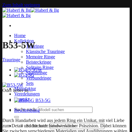
Zum Inhalt springen
Home
Kollektion
B53-5W
Trauringe
Klassische Trauringe
Memoire Ringe
Trauringe
Beisteckringe
Solitaire Ringe
Spannringe
Verbundringe
Sets
Manufaktur
Oder lieber in…
Veredelungen
Kontakt
B53-5G
Suche nach:
Beschreibung
Durch Handarbeit wird aus jedem Ring ein Unikat, mit viel Liebe
zum Detail und höchster handwerklicher Präszision. Dabei können
Suche nach:
Sie zwischen verschiedenen Materialien und Ausführungen wählen.