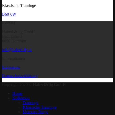
Klassische Trauringe
B60-6W
Kontakt
Haberl & Ilg GmbH
Bachgasse 3
6850 Dornbirn
info@haberl-ilg.at
Informationen
Impressum
Datenschutzerklärung
Copyright 2020 ©
Haberl&Ilg GmbH
Home
Kollektion
Trauringe
Klassische Trauringe
Memoire Ringe