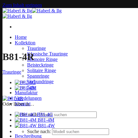
Zum Inhalt springen
Home
Kollektion
Trauringe
Klassische Trauringe
B81-4R
Memoire Ringe
Beisteckringe
Solitaire Ringe
Trauringe
Spannringe
Verbundringe
Sets
Manufaktur
Veredelungen
Kontakt
Oder lieber in…
B81-4G
Suche nach:
B81-4M
B81-4W
Suche nach:
Beschreibung