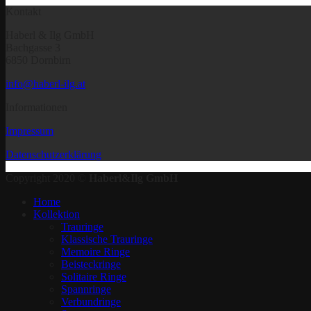
Kontakt
Haberl & Ilg GmbH
Bachgasse 3
6850 Dornbirn
info@haberl-ilg.at
Informationen
Impressum
Datenschutzerklärung
Copyright 2020 ©
Haberl&Ilg GmbH
Home
Kollektion
Trauringe
Klassische Trauringe
Memoire Ringe
Beisteckringe
Solitaire Ringe
Spannringe
Verbundringe