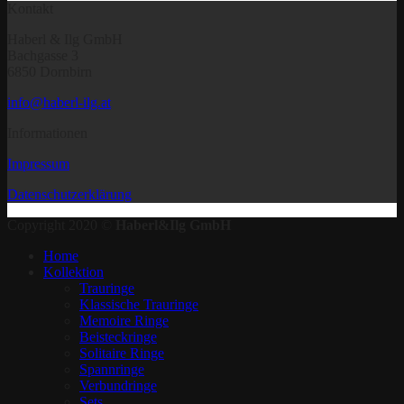
Kontakt
Haberl & Ilg GmbH
Bachgasse 3
6850 Dornbirn
info@haberl-ilg.at
Informationen
Impressum
Datenschutzerklärung
Copyright 2020 ©
Haberl&Ilg GmbH
Home
Kollektion
Trauringe
Klassische Trauringe
Memoire Ringe
Beisteckringe
Solitaire Ringe
Spannringe
Verbundringe
Sets