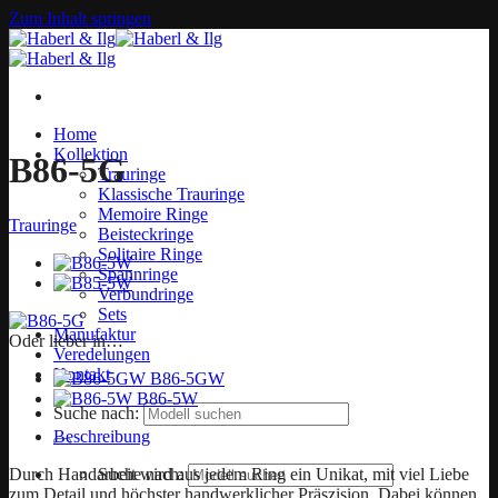
Zum Inhalt springen
Home
Kollektion
B86-5G
Trauringe
Klassische Trauringe
Memoire Ringe
Trauringe
Beisteckringe
Solitaire Ringe
Spannringe
Verbundringe
Sets
Manufaktur
Oder lieber in…
Veredelungen
Kontakt
B86-5GW
B86-5W
Suche nach:
Beschreibung
Durch Handarbeit wird aus jedem Ring ein Unikat, mit viel Liebe
Suche nach:
zum Detail und höchster handwerklicher Präszision. Dabei können