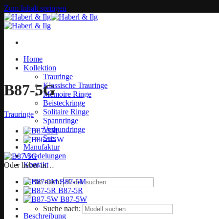
Zum Inhalt springen
Home
Kollektion
Trauringe
Klassische Trauringe
B87-5G
Memoire Ringe
Beisteckringe
Solitaire Ringe
Trauringe
Spannringe
Verbundringe
Sets
Manufaktur
Veredelungen
Kontakt
Oder lieber in…
B87-5M
Suche nach:
B87-5R
B87-5W
Suche nach:
Beschreibung