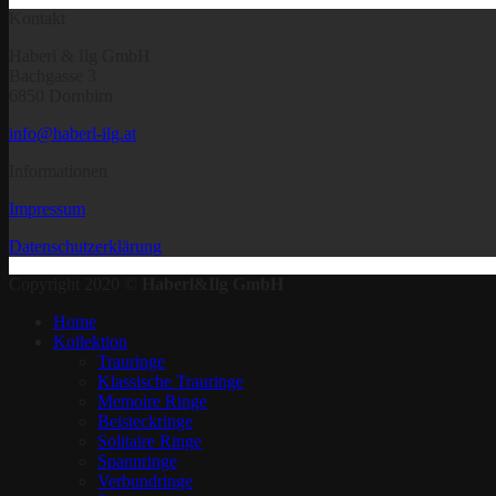
Kontakt
Haberl & Ilg GmbH
Bachgasse 3
6850 Dornbirn
info@haberl-ilg.at
Informationen
Impressum
Datenschutzerklärung
Copyright 2020 ©
Haberl&Ilg GmbH
Home
Kollektion
Trauringe
Klassische Trauringe
Memoire Ringe
Beisteckringe
Solitaire Ringe
Spannringe
Verbundringe