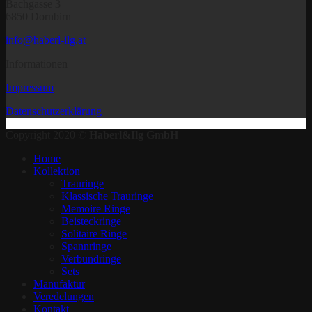
Bachgasse 3
6850 Dornbirn
info@haberl-ilg.at
Informationen
Impressum
Datenschutzerklärung
Copyright 2020 ©
Haberl&Ilg GmbH
Home
Kollektion
Trauringe
Klassische Trauringe
Memoire Ringe
Beisteckringe
Solitaire Ringe
Spannringe
Verbundringe
Sets
Manufaktur
Veredelungen
Kontakt