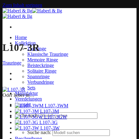
Zum Inhalt springen
Home
Kollektion
L107-3R
Trauringe
Klassische Trauringe
Memoire Ringe
Trauringe
Beisteckringe
Solitaire Ringe
Spannringe
Verbundringe
Sets
Manufaktur
Oder lieber in…
Veredelungen
Kontakt
L107-3WM
L107-3M
Suche nach:
L107-3GW
L107-3G
L107-3W
Suche nach:
Beschreibung