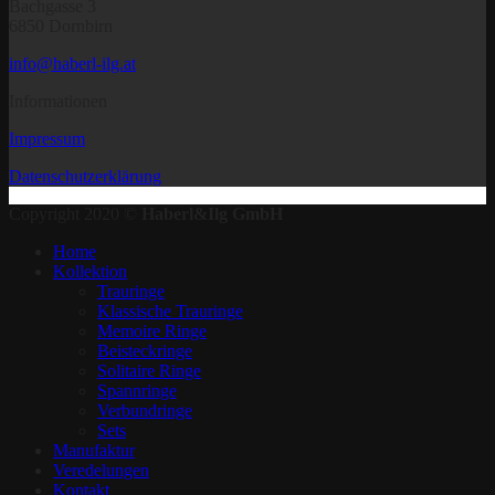
Bachgasse 3
6850 Dornbirn
info@haberl-ilg.at
Informationen
Impressum
Datenschutzerklärung
Copyright 2020 ©
Haberl&Ilg GmbH
Home
Kollektion
Trauringe
Klassische Trauringe
Memoire Ringe
Beisteckringe
Solitaire Ringe
Spannringe
Verbundringe
Sets
Manufaktur
Veredelungen
Kontakt