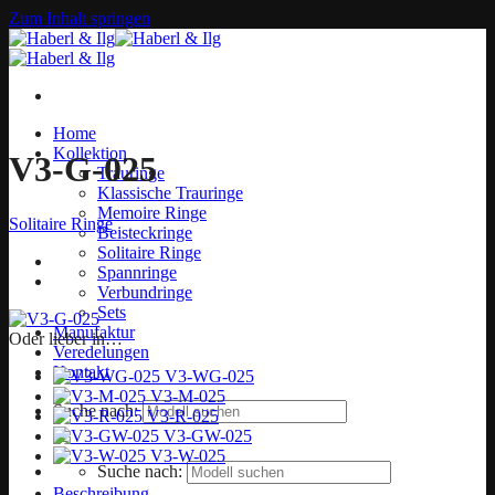
Zum Inhalt springen
Home
Kollektion
V3-G-025
Trauringe
Klassische Trauringe
Memoire Ringe
Solitaire Ringe
Beisteckringe
Solitaire Ringe
Spannringe
Verbundringe
Sets
Manufaktur
Oder lieber in…
Veredelungen
Kontakt
V3-WG-025
V3-M-025
Suche nach:
V3-R-025
V3-GW-025
V3-W-025
Suche nach:
Beschreibung