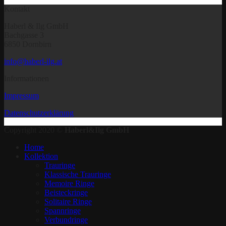
Kontakt
Haberl & Ilg GmbH
Bachgasse 3
6850 Dornbirn
info@haberl-ilg.at
Informationen
Impressum
Datenschutzerklärung
Copyright 2020 ©
Haberl&Ilg GmbH
Home
Kollektion
Trauringe
Klassische Trauringe
Memoire Ringe
Beisteckringe
Solitaire Ringe
Spannringe
Verbundringe