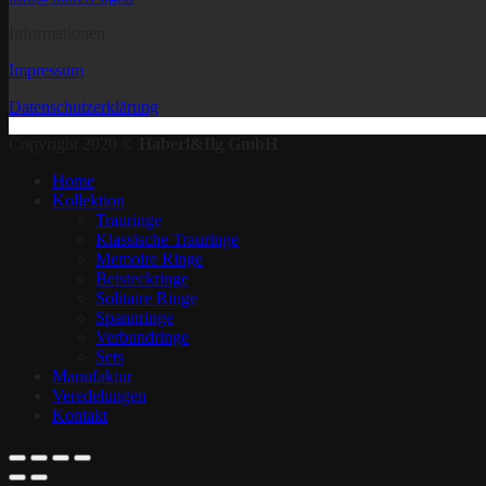
Informationen
Impressum
Datenschutzerklärung
Copyright 2020 ©
Haberl&Ilg GmbH
Home
Kollektion
Trauringe
Klassische Trauringe
Memoire Ringe
Beisteckringe
Solitaire Ringe
Spannringe
Verbundringe
Sets
Manufaktur
Veredelungen
Kontakt