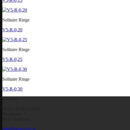
V5-R-0,15
Solitaire Ringe
V5-R-0,20
Solitaire Ringe
V5-R-0,25
Solitaire Ringe
V5-R-0,30
Kontakt
Haberl & Ilg GmbH
Bachgasse 3
6850 Dornbirn
info@haberl-ilg.at