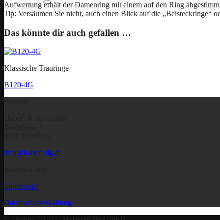
Aufwertung erhält der Damenring mit einem auf den Ring abgestimmt
Tip: Versäumen Sie nicht, auch einen Blick auf die „Beisteckringe“ 
Das könnte dir auch gefallen …
Klassische Trauringe
B120-4G
Kontakt
Haberl & Ilg GmbH
Bachgasse 3
6850 Dornbirn
info@haberl-ilg.at
Informationen
Impressum
Datenschutzerklärung
Copyright 2020 ©
Haberl&Ilg GmbH