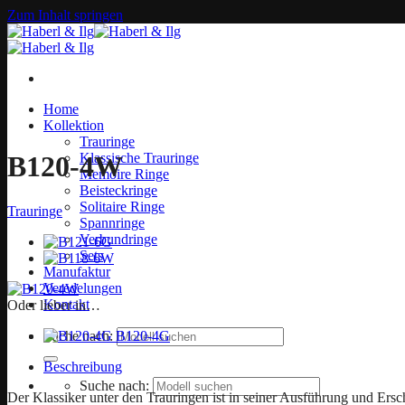
Zum Inhalt springen
Home
Kollektion
Trauringe
Klassische Trauringe
B120-4W
Memoire Ringe
Beisteckringe
Solitaire Ringe
Trauringe
Spannringe
Verbundringe
Sets
Manufaktur
Veredelungen
Kontakt
Oder lieber in…
B120-4G
Suche nach:
Beschreibung
Suche nach:
Der Klassiker unter den Trauringen ist in seiner Ausführung und Ersc