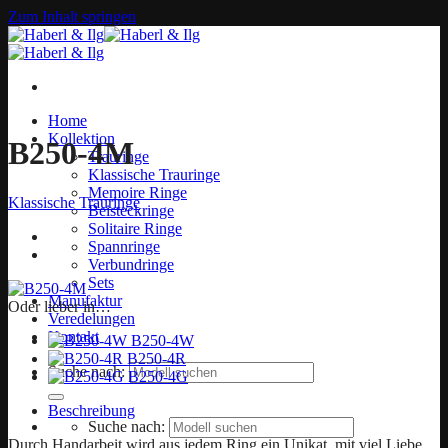
Zum Inhalt springen
Home
Kollektion
B250-4M
Trauringe
Klassische Trauringe
Memoire Ringe
Klassische Trauringe
Beisteckringe
Solitaire Ringe
Spannringe
Verbundringe
Sets
Manufaktur
Oder lieber in…
Veredelungen
Kontakt
B250-4W
B250-4R
Suche nach:
B250-4G
Beschreibung
Suche nach:
Durch Handarbeit wird aus jedem Ring ein Unikat, mit viel Liebe