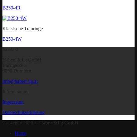
B250-4R
Klassische Trauringe
B250-4W
Kontakt
Haberl & Ilg GmbH
Bachgasse 3
6850 Dornbirn
info@haberl-ilg.at
Informationen
Impressum
Datenschutzerklärung
Copyright 2020 ©
Haberl&Ilg GmbH
Home