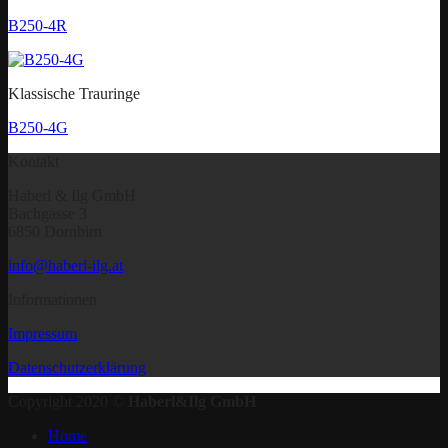
B250-4R
Klassische Trauringe
B250-4G
Kontakt
Haberl & Ilg GmbH
Bachgasse 3
6850 Dornbirn
info@haberl-ilg.at
Informationen
Impressum
Datenschutzerklärung
Copyright 2020 ©
Haberl&Ilg GmbH
Home