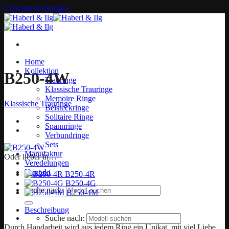
Zum Inhalt springen
Home
Kollektion
B250-4W
Trauringe
Klassische Trauringe
Memoire Ringe
Klassische Trauringe
Beisteckringe
Solitaire Ringe
Spannringe
Verbundringe
Sets
Manufaktur
Oder lieber in…
Veredelungen
Kontakt
B250-4R
B250-4G
Suche nach:
B250-4M
Beschreibung
Suche nach:
Durch Handarbeit wird aus jedem Ring ein Unikat, mit viel Liebe