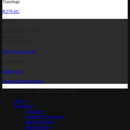
Trauringe
B279-6U
Kontakt
Haberl & Ilg GmbH
Bachgasse 3
6850 Dornbirn
info@haberl-ilg.at
Informationen
Impressum
Datenschutzerklärung
Copyright 2020 ©
Haberl&Ilg GmbH
Home
Kollektion
Trauringe
Klassische Trauringe
Memoire Ringe
Beisteckringe