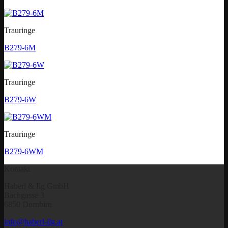
Trauringe
B279-6M
Trauringe
B279-6W
Trauringe
B279-6WM
Kontakt
Haberl & Ilg GmbH
Bachgasse 3
6850 Dornbirn
info@haberl-ilg.at