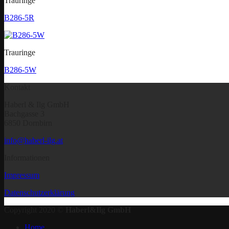
Trauringe
B286-5R
Trauringe
B286-5W
Kontakt
Haberl & Ilg GmbH
Bachgasse 3
6850 Dornbirn
info@haberl-ilg.at
Informationen
Impressum
Datenschutzerklärung
Copyright 2020 ©
Haberl&Ilg GmbH
Home