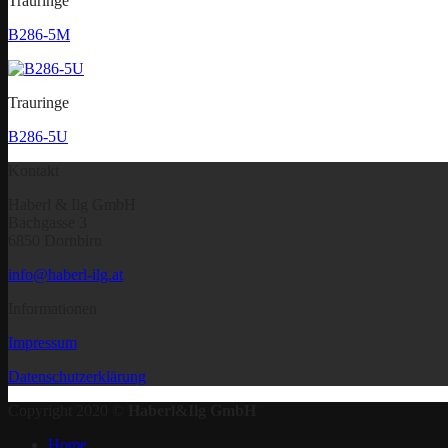
Trauringe
B286-5M
Trauringe
B286-5U
Kontakt
Haberl & Ilg GmbH
Bachgasse 3
6850 Dornbirn
info@haberl-ilg.at
Informationen
Impressum
Datenschutzerklärung
Copyright 2020 ©
Haberl&Ilg GmbH
Home