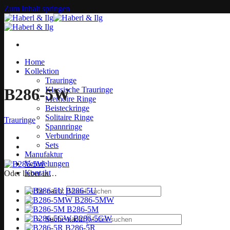
Zum Inhalt springen
Home
Kollektion
Trauringe
Klassische Trauringe
B286-5W
Memoire Ringe
Beisteckringe
Solitaire Ringe
Trauringe
Spannringe
Verbundringe
Sets
Manufaktur
Veredelungen
Kontakt
Oder lieber in…
B286-5U
Suche nach:
B286-5MW
B286-5M
B286-5GW
Suche nach:
B286-5R