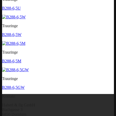
B288-6,5U
Trauringe
B288-6,5W
Trauringe
B288-6,5M
Trauringe
B288-6,5GW
Kontakt
Haberl & Ilg GmbH
Bachgasse 3
6850 Dornbirn